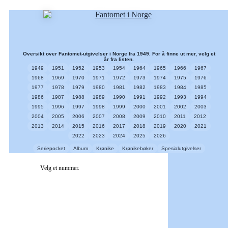
Oversikt over Fantomet-utgivelser i Norge fra 1949. For å finne ut mer, velg et
år fra listen.
1949
1951
1952
1953
1954
1964
1965
1966
1967
1968
1969
1970
1971
1972
1973
1974
1975
1976
1977
1978
1979
1980
1981
1982
1983
1984
1985
1986
1987
1988
1989
1990
1991
1992
1993
1994
1995
1996
1997
1998
1999
2000
2001
2002
2003
2004
2005
2006
2007
2008
2009
2010
2011
2012
2013
2014
2015
2016
2017
2018
2019
2020
2021
2022
2023
2024
2025
2026
Seriepocket
Album
Krønike
Krønikebøker
Spesialutgivelser
Velg et nummer.