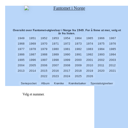
Oversikt over Fantomet-utgivelser i Norge fra 1949. For å finne ut mer, velg et
år fra listen.
1949
1951
1952
1953
1954
1964
1965
1966
1967
1968
1969
1970
1971
1972
1973
1974
1975
1976
1977
1978
1979
1980
1981
1982
1983
1984
1985
1986
1987
1988
1989
1990
1991
1992
1993
1994
1995
1996
1997
1998
1999
2000
2001
2002
2003
2004
2005
2006
2007
2008
2009
2010
2011
2012
2013
2014
2015
2016
2017
2018
2019
2020
2021
2022
2023
2024
2025
2026
Seriepocket
Album
Krønike
Krønikebøker
Spesialutgivelser
Velg et nummer.