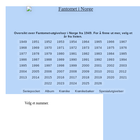
Oversikt over Fantomet-utgivelser i Norge fra 1949. For å finne ut mer, velg et
år fra listen.
1949
1951
1952
1953
1954
1964
1965
1966
1967
1968
1969
1970
1971
1972
1973
1974
1975
1976
1977
1978
1979
1980
1981
1982
1983
1984
1985
1986
1987
1988
1989
1990
1991
1992
1993
1994
1995
1996
1997
1998
1999
2000
2001
2002
2003
2004
2005
2006
2007
2008
2009
2010
2011
2012
2013
2014
2015
2016
2017
2018
2019
2020
2021
2022
2023
2024
2025
2026
Seriepocket
Album
Krønike
Krønikebøker
Spesialutgivelser
Velg et nummer.