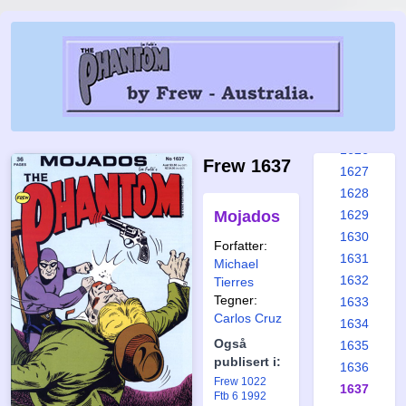
1620
1621
1622
1623
1624
1625
1626
Frew 1637
1627
1628
Mojados
1629
1630
Forfatter:
1631
Michael
1632
Tierres
Tegner:
1633
Carlos Cruz
1634
Også
1635
publisert i:
1636
Frew 1022
1637
Ftb 6 1992