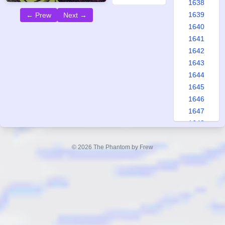
1638
1639
← Prew
Next →
1640
1641
1642
1643
1644
1645
1646
1647
1648
1649
1650
© 2026 The Phantom by Frew
1651
1652
1653
1654
1655
1656