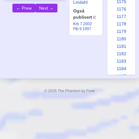
1175
Lindahl
← Prew
Next →
1176
Også
1177
publisert i:
1178
Krb 7 2002
Ftb 9 1997
1179
1180
1181
1182
1183
1184
1185
1186
1187
© 2026 The Phantom by Frew
1188
1189
1190
1191
1192
1193