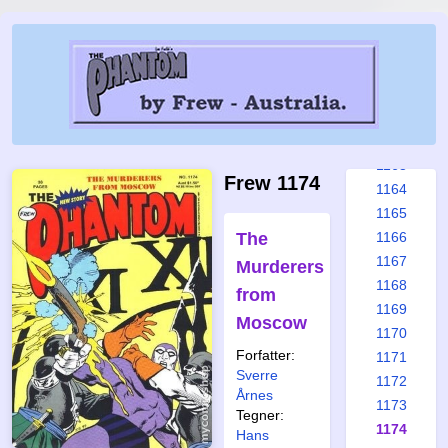
1157
1158
1159
1160
1161
1162
1163
Frew 1174
1164
1165
The
1166
1167
Murderers
1168
from
1169
Moscow
1170
Forfatter:
1171
Sverre
1172
Årnes
1173
Tegner:
1174
Hans