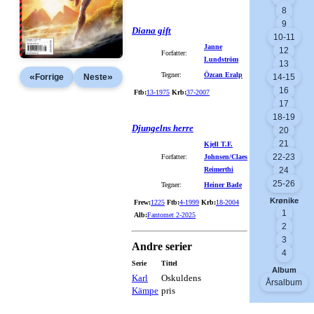
8
9
Diana gift
10-11
Janne
12
Forfatter:
Lundström
13
Tegner:
Özcan Eralp
«
»
14-15
Forrige
Neste
16
Ftb:
13-1975
Krb:
37-2007
17
18-19
Djungelns herre
20
21
Kjell T.F.
22-23
Forfatter:
Johnsen/Claes
Reimerthi
24
25-26
Tegner:
Heiner Bade
Krønike
Frew:
1225
Ftb:
4-1999
Krb:
18-2004
1
Alb:
Fantomet 2-2025
2
3
Andre serier
4
Serie
Tittel
Album
Karl
Oskuldens
Årsalbum
Kämpe
pris