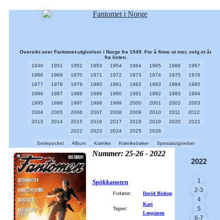
Oversikt over Fantomet-utgivelser i Norge fra 1949. For å finne ut mer, velg et år
fra listen.
1949
1951
1952
1953
1954
1964
1965
1966
1967
1968
1969
1970
1971
1972
1973
1974
1975
1976
1977
1978
1979
1980
1981
1982
1983
1984
1985
1986
1987
1988
1989
1990
1991
1992
1993
1994
1995
1996
1997
1998
1999
2000
2001
2002
2003
2004
2005
2006
2007
2008
2009
2010
2011
2012
2013
2014
2015
2016
2017
2018
2019
2020
2021
2022
2023
2024
2025
2026
Seriepocket
Album
Krønike
Krønikebøker
Spesialutgivelser
Nummer: 25-26 - 2022
2022
1
Spökkanoten
2-3
Forfatter:
David Bishop
4
Kari
5
Tegner:
Leppänen
6-7